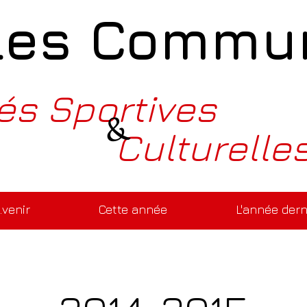
Les Commun
tés Sportives
&
Culturelle
..venir
Cette année
L'année dern