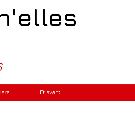
'elles
s
ière
Et avant...