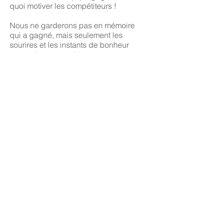
quoi motiver les compétiteurs !
Nous ne garderons pas en mémoire
qui a gagné, mais seulement les
sourires et les instants de bonheur
partagés par tous !
Les défis s’arrêtaient à midi, le temps
de déguster la désormais traditionnelle
et fameuse paëlla concoctée par nos
traiteurs attitrés
« Les traiteurs toqués » !
La quarantaine de Commun’elles
présentes a pu apprécier tout au long